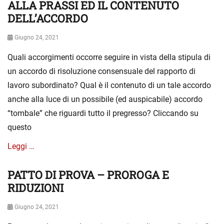
ALLA PRASSI ED IL CONTENUTO
z
DELL’ACCORDO
a
c
Posted
Giugno 24, 2021
a
on
t
Quali accorgimenti occorre seguire in vista della stipula di
e
un accordo di risoluzione consensuale del rapporto di
g
o
lavoro subordinato? Qual è il contenuto di un tale accordo
r
anche alla luce di un possibile (ed auspicabile) accordo
i
“tombale” che riguardi tutto il pregresso? Cliccando su
a
questo
Leggi …
PATTO DI PROVA – PROROGA E
Categories
S
e
RIDUZIONI
n
z
Posted
Giugno 24, 2021
a
on