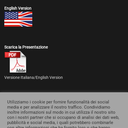
English Version
Scarica la Presentazione
Versione Italiana/English Version
Utilizziamo i cookie per fornire funzionalità dei social
media e per analizzare il nostro traffico. Condividiamo
inoltre informazioni sul modo in cui utilizza il nostro sito
Footer menu
con i nostri partner che si occupano di analisi dei dati web,
DIRITTO DEL LAVORO
DIRITTO SPORTIVO
pubblicità e social media, i quali potrebbero combinarle
DIRITTO COMMERCIALE & TRIBUTARIO
INTERNAZIONALIZZAZIONE
con altre informazioni che ha fornito loro o che hanno