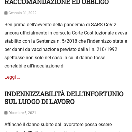
RACCOMANDAZIONE ED OBBLIGO
a
c
Posted
Gennaio 31, 2022
a
on
t
Ben prima dell’avvento della pandemia di SARS-CoV-2
e
ancora ufficialmente in corso, la Corte Costituzionale aveva
g
o
stabilito con la Sentenza n. 5/2018 che l’indennizzo statale
r
per danni da vaccinazione previsto dalla l.n. 210/1992
i
spettasse non solo nel caso in cui il danno fosse
a
correlabile all’inoculazione di
Leggi …
INDENNIZZABILITÀ DELL’INFORTUNIO
Categories
S
e
SUL LUOGO DI LAVORO
n
z
Posted
Dicembre 6, 2021
a
on
Affinché il danno subito dal lavoratore possa essere
c
a