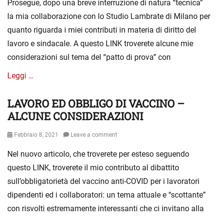
Prosegue, dopo una breve interruzione di natura “tecnica”
c
a
la mia collaborazione con lo Studio Lambrate di Milano per
t
quanto riguarda i miei contributi in materia di diritto del
e
lavoro e sindacale. A questo LINK troverete alcune mie
g
o
considerazioni sul tema del “patto di prova” con
r
i
Leggi …
a
LAVORO ED OBBLIGO DI VACCINO –
Categories
S
e
ALCUNE CONSIDERAZIONI
n
z
Posted
Febbraio 8, 2021
Leave a comment
a
on
Nel nuovo articolo, che troverete per esteso seguendo
c
a
questo LINK, troverete il mio contributo al dibattito
t
sull’obbligatorietà del vaccino anti-COVID per i lavoratori
e
dipendenti ed i collaboratori: un tema attuale e “scottante”
g
o
con risvolti estremamente interessanti che ci invitano alla
r