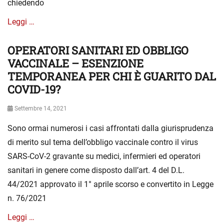
chiedendo
i
a
Leggi …
OPERATORI SANITARI ED OBBLIGO
Categories
S
e
VACCINALE – ESENZIONE
n
TEMPORANEA PER CHI È GUARITO DAL
z
COVID-19?
a
c
Posted
Settembre 14, 2021
a
on
t
Sono ormai numerosi i casi affrontati dalla giurisprudenza
e
di merito sul tema dell’obbligo vaccinale contro il virus
g
o
SARS-CoV-2 gravante su medici, infermieri ed operatori
r
sanitari in genere come disposto dall’art. 4 del D.L.
i
44/2021 approvato il 1° aprile scorso e convertito in Legge
a
n. 76/2021
Leggi …