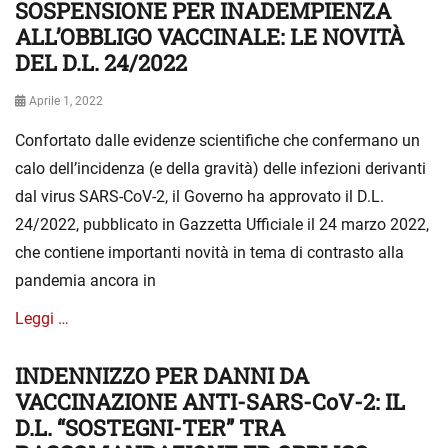
SOSPENSIONE PER INADEMPIENZA
ALL’OBBLIGO VACCINALE: LE NOVITÀ
DEL D.L. 24/2022
Posted
Aprile 1, 2022
on
Confortato dalle evidenze scientifiche che confermano un
calo dell’incidenza (e della gravità) delle infezioni derivanti
dal virus SARS-CoV-2, il Governo ha approvato il D.L.
24/2022, pubblicato in Gazzetta Ufficiale il 24 marzo 2022,
che contiene importanti novità in tema di contrasto alla
pandemia ancora in
Leggi …
INDENNIZZO PER DANNI DA
Categories
S
e
VACCINAZIONE ANTI-SARS-CoV-2: IL
n
D.L. “SOSTEGNI-TER” TRA
z