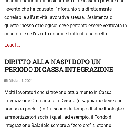
risarcito dall’Istituto assicurativo è necessario provare che
t
l’evento che ha causato l’infortunio sia direttamente
e
correlabile all’attività lavorativa stessa. L’esistenza di
g
o
questo “nesso eziologico” deve pertanto essere verificata in
r
concreto e se l’evento-danno è frutto di una scelta
i
a
Leggi …
DIRITTO ALLA NASPI DOPO UN
Categories
S
e
PERIODO DI CASSA INTEGRAZIONE
n
z
Posted
Ottobre 4, 2021
a
on
Molti lavoratori che si trovano attualmente in Cassa
c
a
Integrazione Ordinaria o in Deroga (e sappiamo bene che
t
non sono pochi…) o fruiscono da tempo di altre tipologie di
e
ammortizzatori sociali quali, ad esempio, il Fondo di
g
o
Integrazione Salariale sempre a “zero ore” si stanno
r