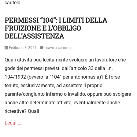
cautela.
i
a
PERMESSI “104”: I LIMITI DELLA
Categories
S
e
FRUIZIONE E L’OBBLIGO
n
DELL’ASSISTENZA
z
a
Posted
Febbraio 8, 2021
Leave a comment
c
on
a
Quali attività può lecitamente svolgere un lavoratore che
t
gode dei permessi previsti dall’articolo 33 della l.n.
e
104/1992 (ovvero la “104” per antonomasia)? È forse
g
o
tenuto, esclusivamente, ad assistere il proprio
r
parente/congiunto infermo o invalido, oppure può svolgere
i
anche altre determinate attività, eventualmente anche
a
ricreative? Quali
Leggi …