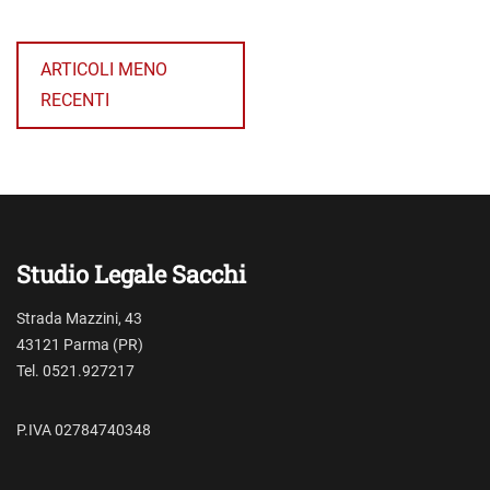
Categories
S
Navigazione
e
articoli
n
ARTICOLI MENO
z
RECENTI
a
c
a
t
e
g
o
r
Studio Legale Sacchi
i
a
Strada Mazzini, 43
43121 Parma (PR)
Tel. 0521.927217
P.IVA 02784740348