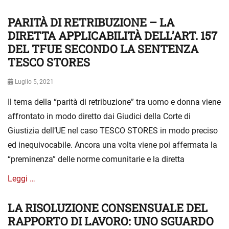
PARITÀ DI RETRIBUZIONE – LA
Categories
S
e
DIRETTA APPLICABILITÀ DELL’ART. 157
n
DEL TFUE SECONDO LA SENTENZA
z
TESCO STORES
a
c
Posted
Luglio 5, 2021
a
on
t
Il tema della “parità di retribuzione” tra uomo e donna viene
e
affrontato in modo diretto dai Giudici della Corte di
g
o
Giustizia dell’UE nel caso TESCO STORES in modo preciso
r
ed inequivocabile. Ancora una volta viene poi affermata la
i
“preminenza” delle norme comunitarie e la diretta
a
Leggi …
LA RISOLUZIONE CONSENSUALE DEL
Categories
S
e
RAPPORTO DI LAVORO: UNO SGUARDO
n