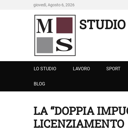
giovedì, Agosto 6, 2026
STUDIO
Primary
LO STUDIO
LAVORO
SPORT
menu
BLOG
LA “DOPPIA IMPU
LICENZIAMENTO