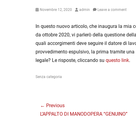
Posted
Author
Novembre 12, 2020
admin
Leave a comment
on
In questo nuovo articolo, che inaugura la mia 
da ottobre 2020, vi parlerò della questione de
quali accorgimenti deve seguire il datore di lavo
provvedimento espulsivo, la prima tramite una
legale? Le risposte, cliccando su
questo link
.
Categories
Senza categoria
Navigazione
← Previous
articoli
Previous
L’APPALTO DI MANODOPERA “GENUINO”
post: