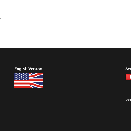
.
English Version
Sca
Ver